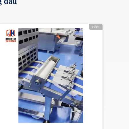
g đầu
video