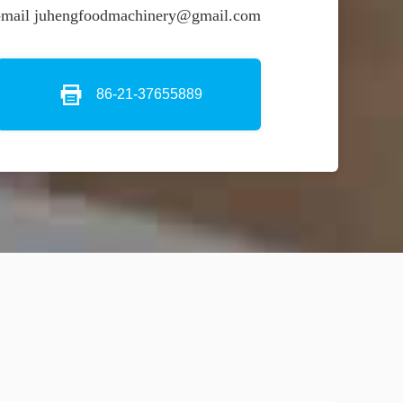
-mail juhengfoodmachinery@gmail.com
86-21-37655889