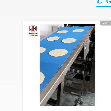
Gi
video