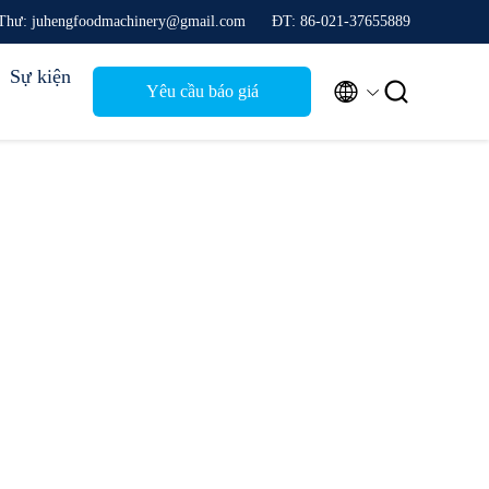
Thư: juhengfoodmachinery@gmail.com
ĐT: 86-021-37655889
Sự kiện


Yêu cầu báo giá