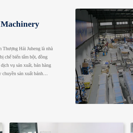
 Machinery
 Thượng Hải Juheng là nhà
bị chế biến tấm bột, đồng
 dịch vụ sản xuất, bán hàng
 chuyền sản xuất bánh
nh phồng tự động, Dây
 chuyền sản xuất Lachha
án tự động, Dây chuyền sản