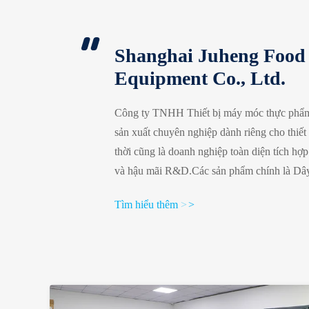
Shanghai Juheng Food
Equipment Co., Ltd.
Công ty TNHH Thiết bị máy móc thực phẩm
sản xuất chuyên nghiệp dành riêng cho thiết 
thời cũng là doanh nghiệp toàn diện tích hợp
và hậu mãi R&D.Các sản phẩm chính là Dây
tortilla tự động và Dây chuyền sản xuất bá
Tìm hiểu thêm
>
>
chuyền sản xuất đế bánh pizza tự động,Dây
pratha tự động,Dây chuyền sản xuất bánh r
xuất bánh nướng tự động và Dây ...