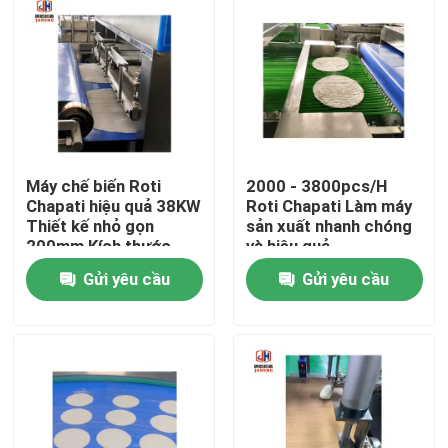
Máy chế biến Roti
2000 - 3800pcs/H
Chapati hiệu quả 38KW
Roti Chapati Làm máy
Thiết kế nhỏ gọn
sản xuất nhanh chóng
200mm Kích thước
và hiệu quả
cuộn
Gửi yêu cầu
Gửi yêu cầu
Trang chủ
Các sản phẩm
Về chúng tôi