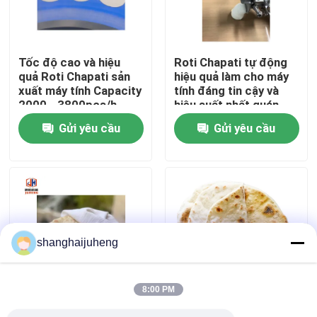
Tham quan nhà máy
Tốc độ cao và hiệu
Roti Chapati tự động
quả Roti Chapati sản
hiệu quả làm cho máy
Kiểm soát chất lượng
xuất máy tính Capacity
tính đáng tin cậy và
2000 - 3800pcs/h
hiệu suất nhất quán
Gửi yêu cầu
Gửi yêu cầu
Liên hệ chúng tôi
Tin tức
Các trường hợp
shanghaijuheng
Yêu cầu báo giá
8:00 PM
Dây chuyền sản xuất thực phẩm
Nhiệt độ cao Roti
Máy sản xuất thép