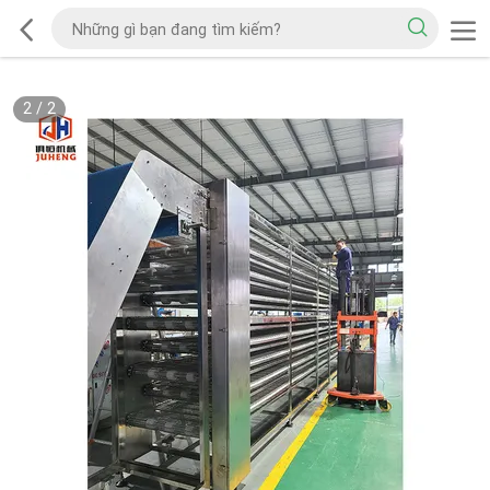
2
/
2