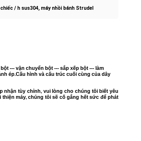
chiếc / h sus304
,
máy nhồi bánh Strudel
ột --- vận chuyển bột --- sắp xếp bột --- làm
bánh ép
.Cấu hình và cấu trúc cuối cùng của dây
p nhận tùy chỉnh, vui lòng cho chúng tôi biết yêu
i thiện máy, chúng tôi sẽ cố gắng hết sức để phát