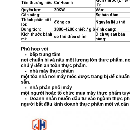
Kích thước (L * W 
Tên thương hiệu:
Cư Hoành
H):
Quyền lực:
20KW
Vôn:
Cân nặng:
Sự bảo đảm:
Thành phần cốt
động cơ
Nguyên liệu thô:
lõi:
Dung tích:
3800-4200 chiếc / giờ
Hình dạng:
Kích thước bánh
Dịch vụ sau bán
có thể điều chỉnh
mì:
hàng:
Phù hợp với
bếp trung tâm
nơi chuẩn bị và nấu một lượng lớn thực phẩm, n
chú ý đến an toàn thực phẩm.
nhà máy thực phẩm
một tòa nhà nơi máy móc được trang bị để chuẩn
sẵn.
nhà phân phối máy
một người hoặc tổ chức mua máy thực phẩm tuyệ
Doanh nhân muốn đầu tư vào ngành thực p
người bắt đầu kinh doanh thực phẩm mới và cần mộ