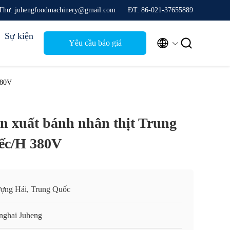
Thư: juhengfoodmachinery@gmail.com
ĐT: 86-021-37655889
Sự kiện


Yêu cầu báo giá
380V
n xuất bánh nhân thịt Trung
iếc/H 380V
ợng Hải, Trung Quốc
nghai Juheng